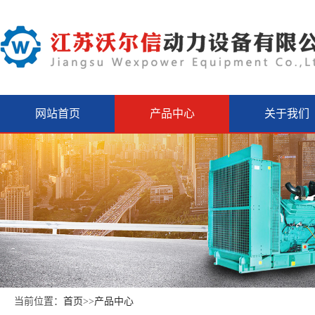
网站首页
产品中心
关于我们
当前位置：
首页
>>
产品中心